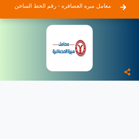
معامل مبره العصافره - رقم الخط الساخن