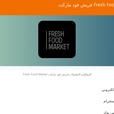
المواقع و التطبيقات فريش فود ماركت Fresh Food Market