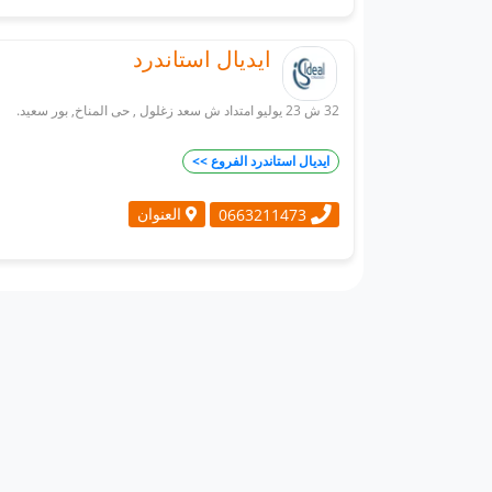
ايديال استاندرد
32 ش 23 يوليو امتداد ش سعد زغلول , حى المناخ, بور سعيد.
ايديال استاندرد الفروع >>
العنوان
0663211473