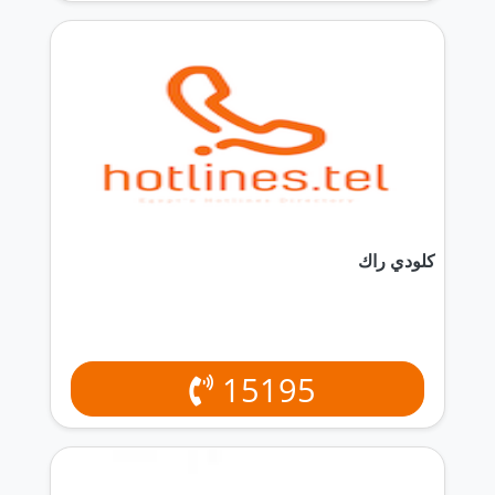
كلودي راك
15195