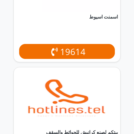
اسمنت اسيوط
19614
بيتكم لصنع كرانيش للحوائط والسقف