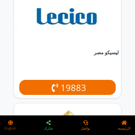
ليسيكو مصر
19883
الرئيسية
تواصل
شارك
English