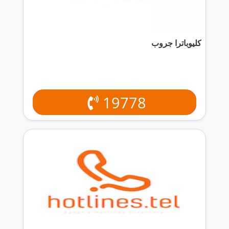
كليوباترا جروب
19778