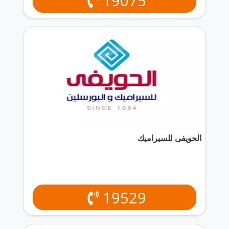
19075
الحويفى للسيراميك
19529