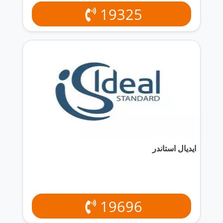
19325
ايديال استاندر
19696