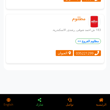
مظلوم
183 ش احمد شوقى, رشدى, الاسكندرية.
مظلوم الفروع >>
العنوان
035221299
الرئيسية
تواصل
شارك
English