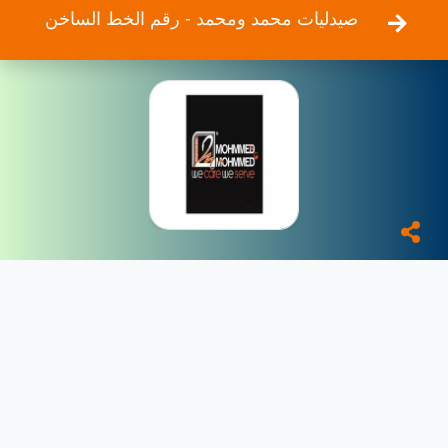
صيدليات محمد ومحمد - رقم الخط الساخن