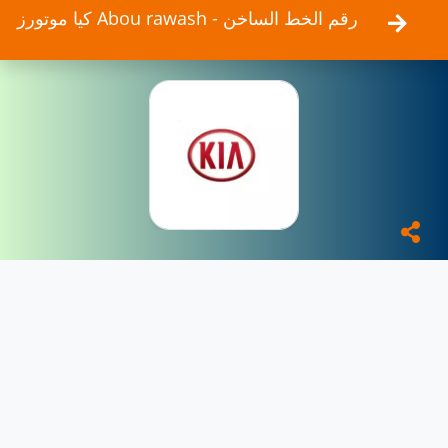
كيا موتورز Abou rawash - رقم الخط الساخن