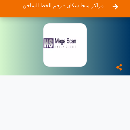
مراكز ميجا سكان - رقم الخط الساخن