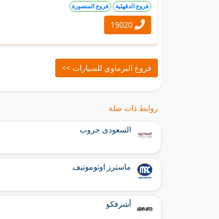
فروع الدقهلية
فروع المنصورة
19020
فروع البرماوي للسيارات >>
روابط ذات صلة
السعودى جروب
ماسترز اوتوموتيف
أشرفكو