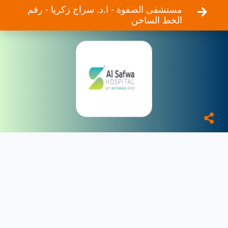
مستشفى الصفوة - ا.د. سراج زكريا - رقم
الخط الساخن