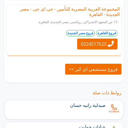
المجموعة العربية المصرية للتأمين - جى اى جى - مصر
الجديدة - القاهرة
13 ش المعهد الاشتراكى, روكسى, مصر الجديدة, القاهرة.
فروع القاهرة
فروع مصر الجديدة
0224517620
فروع مستشفي اي كير >>
روابط ذات صلة
صيدلية رانيه حسان
عيادات جوليت