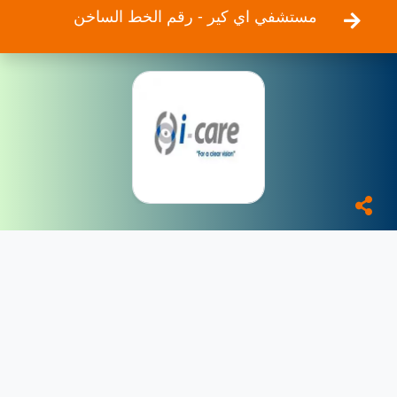
مستشفي اي كير - رقم الخط الساخن