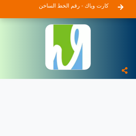
كارت وياك - رقم الخط الساخن