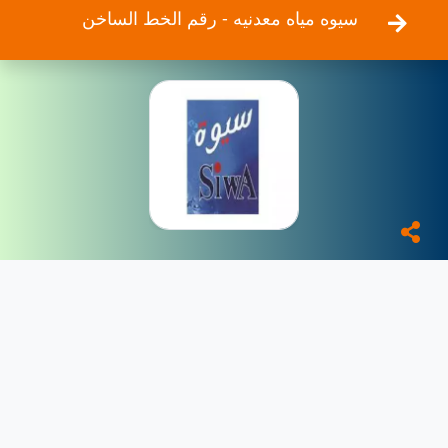
سيوه مياه معدنيه - رقم الخط الساخن