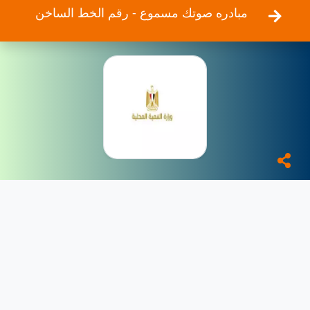
مبادره صوتك مسموع - رقم الخط الساخن