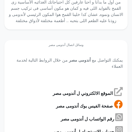
من أول ما بدأنا و احنا عارفين كل احتياجاتك الغذائيه الأساسية زى
القمح بالفوايد اللى فيه و كمان هو مكون أساسى فى تركيب جسم
الانسان ونموه, عشان كدا خلينا القمح هوا المكون الرئيسي لأندومى و
زوذنا عليه الطعم اللى بتحبه .. أطعمة مختلفة لأذواق مختلفة
وسائل اتصال أندومى مصر
يمكنك التواصل مع
أندومى مصر
من خلال الروابط التالية لخدمة
العملاء
الموقع الالكتروني ل أندومى مصر
صفحة الفيس بوك أندومى مصر
رقم الواتساب ل أندومى مصر
حساب الانستجرام ل أندومى مصر