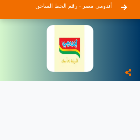
أندومى مصر - رقم الخط الساخن