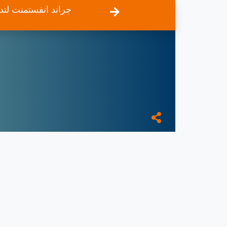
جراند انفستمنت لتدا