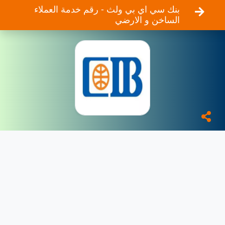
بنك سي اي بي ولث - رقم خدمة العملاء
الساخن و الارضي