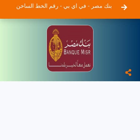
بنك مصر - في اي بي - رقم الخط الساخن