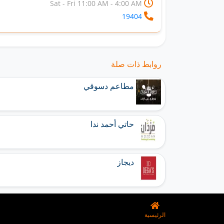
Sat - Fri 11:00 AM - 4:00 AM
19404
روابط ذات صلة
مطاعم دسوقي
حاتي أحمد ندا
ديجاز
الرئيسية