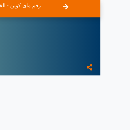
رقم ماى كوين - ال