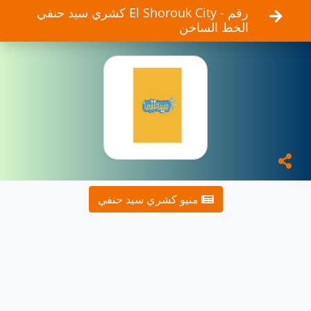
كشري سيد حنفي El Shorouk City - رقم
الخط الساخن
منيو كشري سيد حنفي