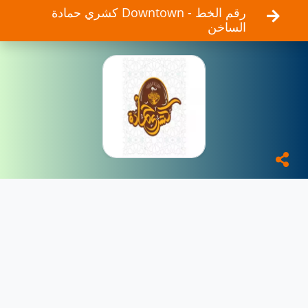
كشري حمادة Downtown - رقم الخط
الساخن