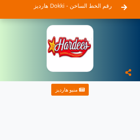
هارديز Dokki - رقم الخط الساخن
منيو هارديز