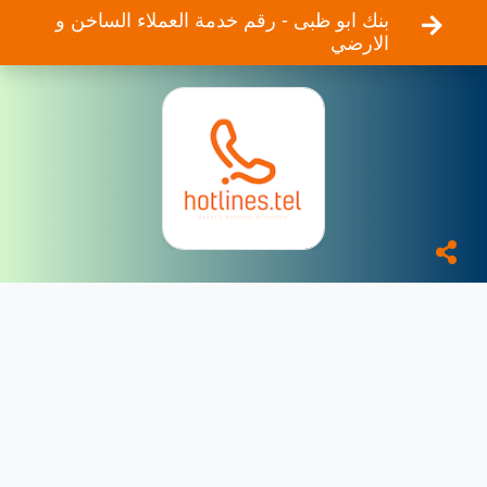
بنك ابو ظبى - رقم خدمة العملاء الساخن و
الارضي