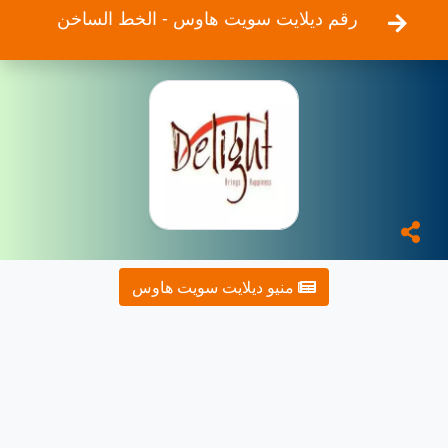
رقم ديلايت سويت هاوس - الخط الساخن
منيو ديلايت سويت هاوس