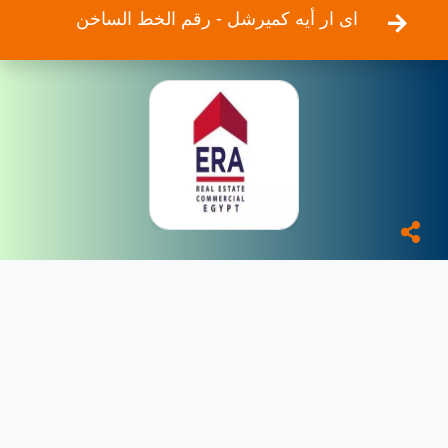
اى ار أيه كميرشل - رقم الخط الساخن