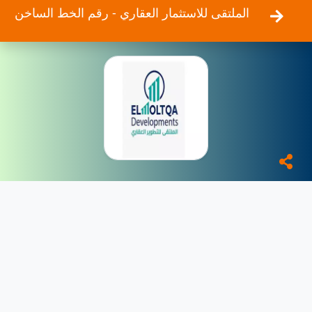
الملتقى للاستثمار العقاري - رقم الخط الساخن