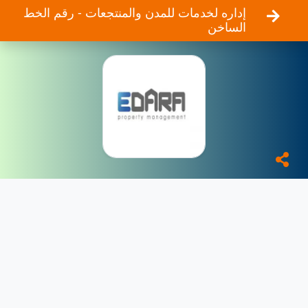
إداره لخدمات للمدن والمنتجعات - رقم الخط
الساخن