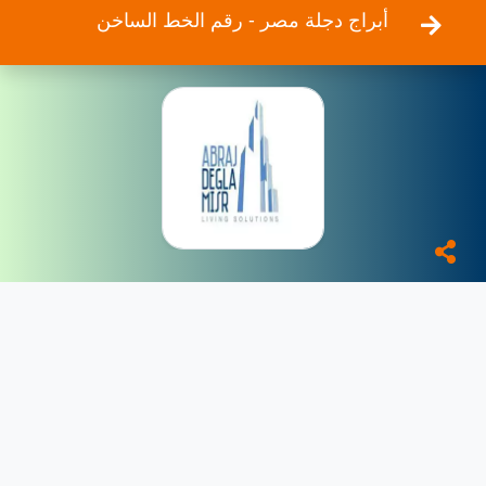
أبراج دجلة مصر - رقم الخط الساخن