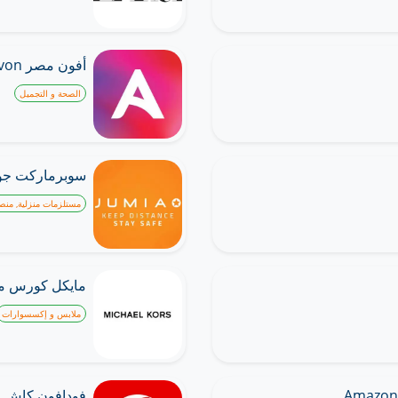
أفون مصر Avon
الصحة و التجميل
سوبرماركت جوميا a
مستلزمات منزلية, منص
مايكل كورس مصر l Kors
ملابس و إكسسوارات
فودافون كاش Vodafone Cash