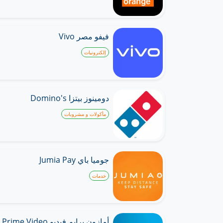
فيفو مصر Vivo
إلكترونيات
دومينوز بيتزا Domino's
مأكولات و مشروبات
جوميا باي Jumia Pay
خدمات
أمازون برايم فيديو Amazon Prime Video