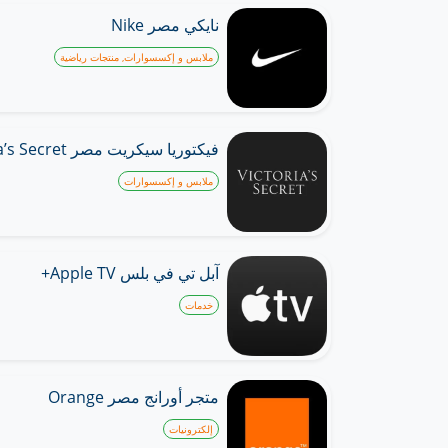
نايكي مصر Nike
ملابس و إكسسوارات, منتجات رياضية
فيكتوريا سيكريت مصر Victoria’s Secret
ملابس و إكسسوارات
آبل تي في بلس Apple TV+
خدمات
متجر أورانج مصر Orange
إلكترونيات