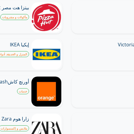
بيتزا هت مصر Pizza Hut
مأكولات و مشروبات
إيكيا IKEA
المنزل و الحديقة, أدوا
أورنچ كاش‎ Orange Cash
خدمات
زارا هوم Zara
ملابس و إكسسوارات