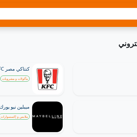
تروني
كنتاكي مصر KFC
مأكولات و مشروبات
ميبلين نيو يورك aybelline NY
ملابس و إكسسوارات