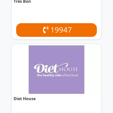
Très Bon
19947
Diet House