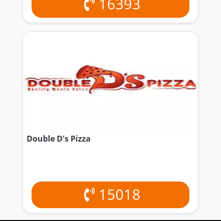
16393
Double D's Pizza
15018