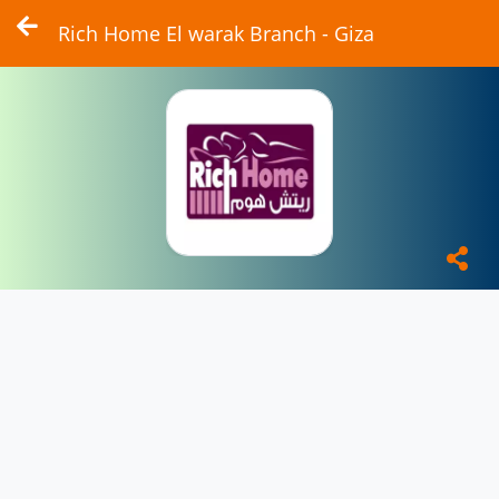
Rich Home El warak Branch - Giza