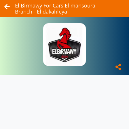
El Birmawy For Cars El mansoura
Branch - El dakahleya