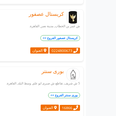
كريستال عصفور
ش عمر بن الخطاب, مدينة نصر, القاهرة.
كريستال عصفور الفروع >>
العنوان
0224800673
بورى سنتر
5 ش شريف, تقاطع ش صبرى ابو علم, وسط البلد, القاهرة.
بورى سنتر الفروع >>
العنوان
16866