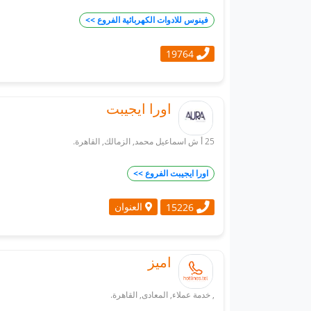
فينوس للادوات الكهربائية الفروع >>
19764
اورا ايجيبت
25 أ ش اسماعيل محمد, الزمالك, القاهرة.
اورا ايجيبت الفروع >>
العنوان
15226
اميز
, خدمة عملاء, المعادى, القاهرة.