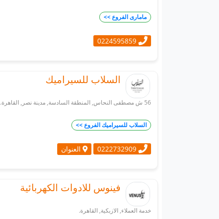
مامارى الفروع >>
0224595859
السلاب للسيراميك
56 ش مصطفى النحاس, المنطقة السادسة, مدينة نصر, القاهرة.
السلاب للسيراميك الفروع >>
العنوان
0222732909
فينوس للادوات الكهربائية
خدمة العملاء, الازبكية, القاهرة.