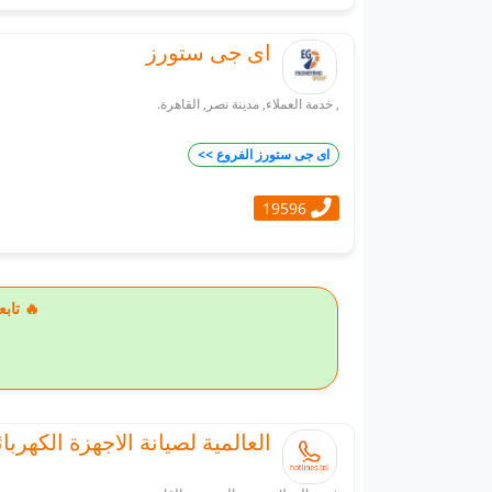
اى جى ستورز
, خدمة العملاء, مدينة نصر, القاهرة.
اى جى ستورز الفروع >>
19596
🔥 تاب
العالمية لصيانة الاجهزة الكهربائ