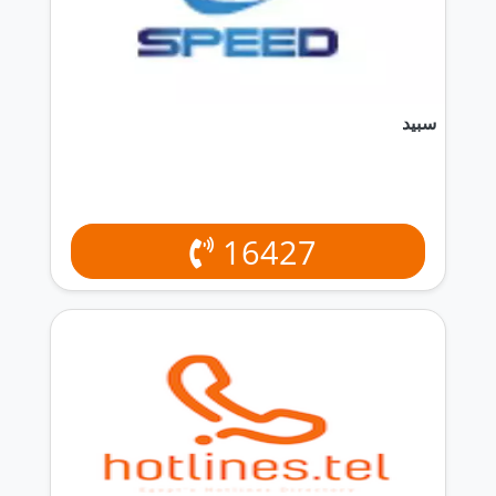
سبيد
16427