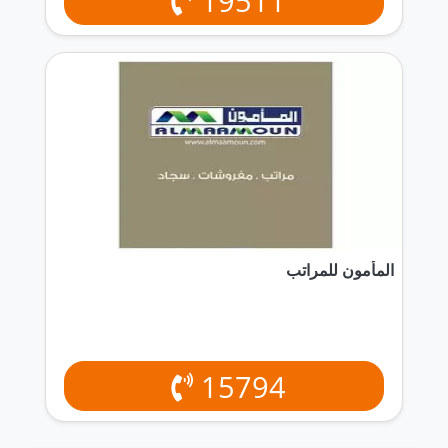
19511
المأمون للمراتب
15794