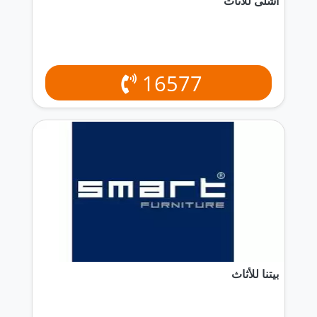
اشلى للاثاث
16577
بيتنا للأثاث