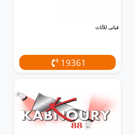
قبانى للأثاث
19361