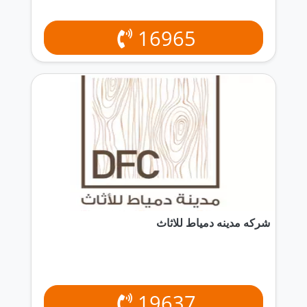
16965
شركه مدينه دمياط للاثاث
19637