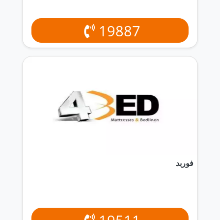
19887
فوربد