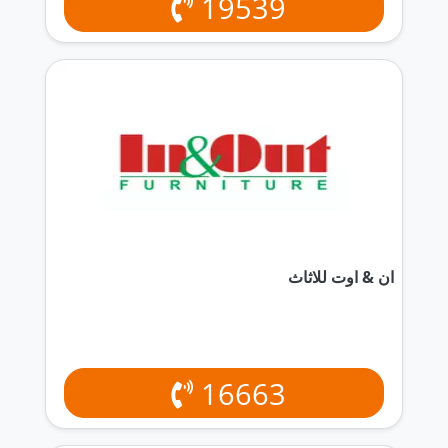
19539
ان & اوت للاثاث
16663