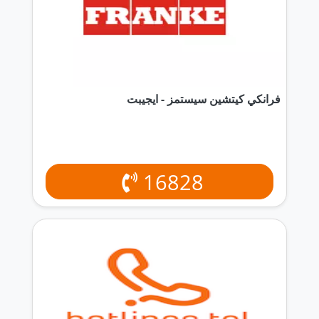
فرانكي كيتشين سيستمز - ايجيبت
16828