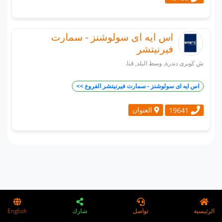
اس ايه اى سولوشنز - سمارت
فيرنيتشر
ش كوبرى دندرة, وسط البلد, قنا.
اس ايه اى سولوشنز - سمارت فيرنيتشر الفروع >>
العنوان
19641
الرئيسية
تواصل
شارك
English