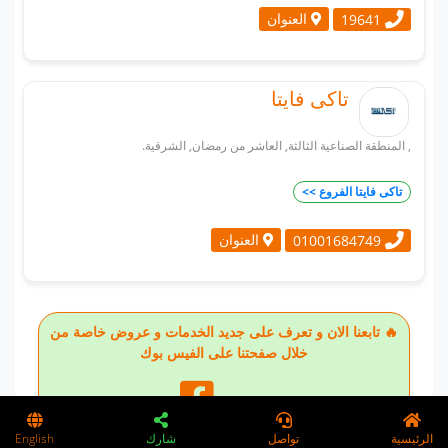
العنوان
19641
تاكى فايتا
, المنطقة الصناعية الثالثة, العاشر من رمضان, الشرقية.
تاكى فايتا الفروع >>
العنوان
01001684749
🔥 تابعنا الان و تعرف على جديد الخدمات و عروض خاصة من
خلال صفحتنا على الفيس بوك
تابعنا على
الرئيسية
تواصل
شارك
English