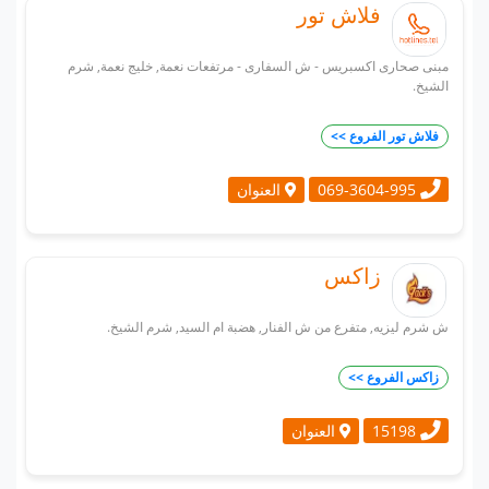
فلاش تور
مبنى صحارى اكسبريس - ش السفارى - مرتفعات نعمة, خليج نعمة, شرم
الشيخ.
فلاش تور الفروع >>
العنوان
069-3604-995
زاكس
ش شرم ليزيه, متفرع من ش الفنار, هضبة ام السيد, شرم الشيخ.
زاكس الفروع >>
العنوان
15198