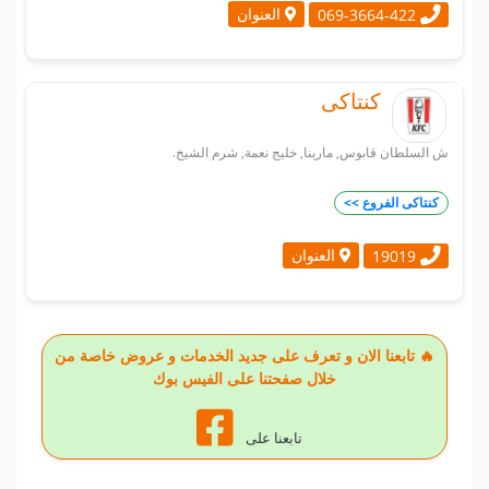
العنوان
069-3664-422
كنتاكى
ش السلطان قابوس, مارينا, خليج نعمة, شرم الشيخ.
كنتاكى الفروع >>
العنوان
19019
🔥 تابعنا الان و تعرف على جديد الخدمات و عروض خاصة من
خلال صفحتنا على الفيس بوك
تابعنا على