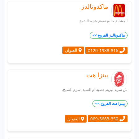
ماكدونالدز
المشاية, خليج نعمة, شرم الشيخ.
ماكدونالدز الفروع >>
العنوان
0120-1988-816
بيتزا هت
ش شرم ليزيه, هضبة ام السيد, شرم الشيخ.
بيتزا هت الفروع >>
العنوان
069-3663-350