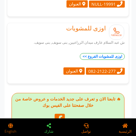
العنوان
NULL-19991
اوزى للمشويات
ش عبد السلام عارف ميدان الزراعيين, بنى سويف, بنى سويف.
اوزى للمشويات الفروع >>
العنوان
082-2122-277
🔥 تابعنا الان و تعرف على جديد الخدمات و عروض خاصة من
خلال صفحتنا على الفيس بوك
تابعنا على
الرئيسية
تواصل
شارك
English