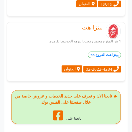
العنوان
19019
بيتزا هت
1 ش المؤرخ محمد رفعت, النزهة الجديدة, القاهرة.
بيتزا هت الفروع >>
العنوان
02-2622-4284
🔥 تابعنا الان و تعرف على جديد الخدمات و عروض خاصة من
خلال صفحتنا على الفيس بوك
تابعنا على