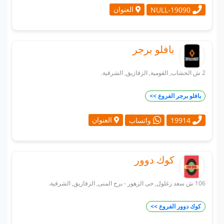
العنوان
NULL-19090
بافلو برجر
2 ش الخشاب, القومية, الزقازيق, الشرقية.
بافلو برجر الفروع >>
العنوان
19914
واتساب
كوك دوور
106 ش سعد زغلول, حى الزهور - برج المنى, الزقازيق, الشرقية.
كوك دوور الفروع >>