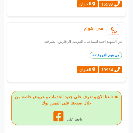
العنوان
16999
مى هوم
ش الشهيد احمد اسماعيل, القومية, الزقازيق, الشرقية.
مى هوم الفروع >>
العنوان
19954
🔥 تابعنا الان و تعرف على جديد الخدمات و عروض خاصة من
خلال صفحتنا على الفيس بوك
تابعنا على