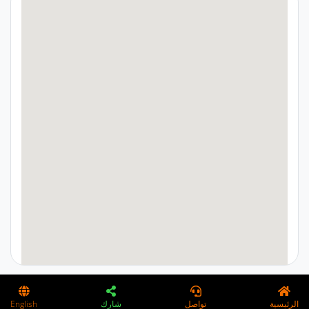
google maps on webpage
الرئيسية
تواصل
شارك
English