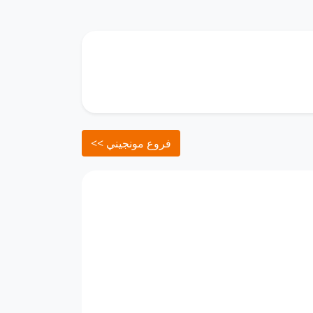
<< فروع مونجيني