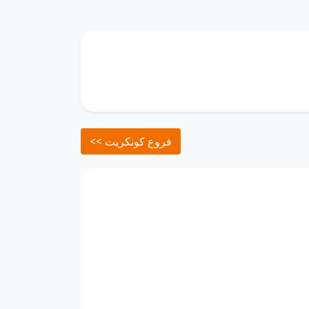
<< فروع كونكريت