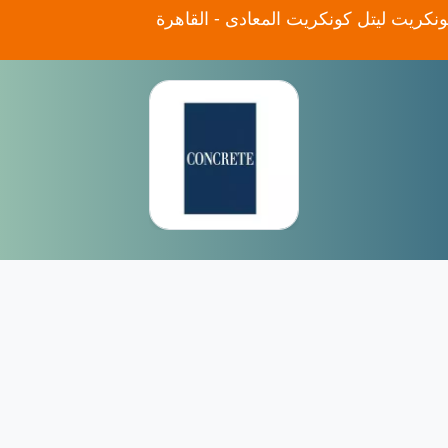
نكريت ليتل كونكريت المعادى - القاهرة