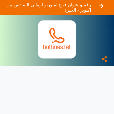
رقم و عنوان فرع امبوريو ارمانى السادس من
اكتوبر - الجيزة