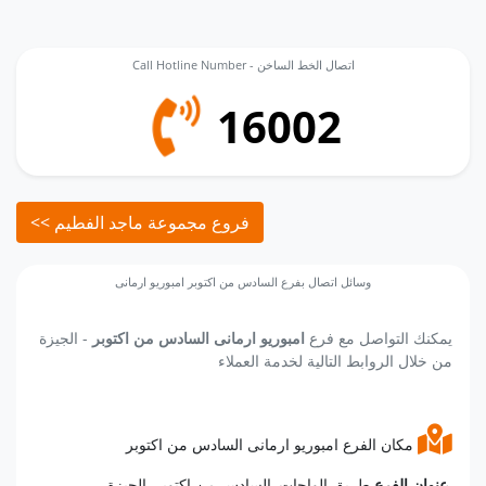
Call Hotline Number - اتصال الخط الساخن
16002
<< فروع مجموعة ماجد الفطيم
وسائل اتصال بفرع السادس من اكتوبر امبوريو ارمانى
يمكنك التواصل مع فرع
امبوريو ارمانى السادس من اكتوبر
- الجيزة
من خلال الروابط التالية لخدمة العملاء
مكان الفرع امبوريو ارمانى السادس من اكتوبر
طريق الواحات, السادس من اكتوبر, الجيزة.
عنوان الفرع