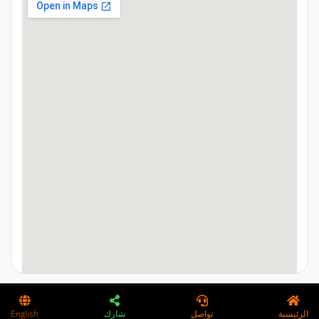
google maps on webpage
الرئيسية
تواصل
شارك
English