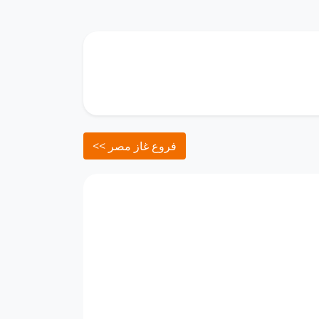
<< فروع غاز مصر