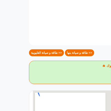
طاقة و صيانة بنها >>
طاقة و صيانة القليوبية >>
وك